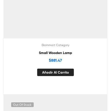
Ekommart Category
Small Wooden Lamp
$
881.47
Añadir Al Carrito
Out Of Stock