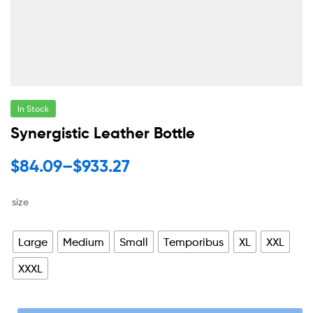
In Stock
Synergistic Leather Bottle
$
84.09
–
$
933.27
size
Large
Medium
Small
Temporibus
XL
XXL
XXXL