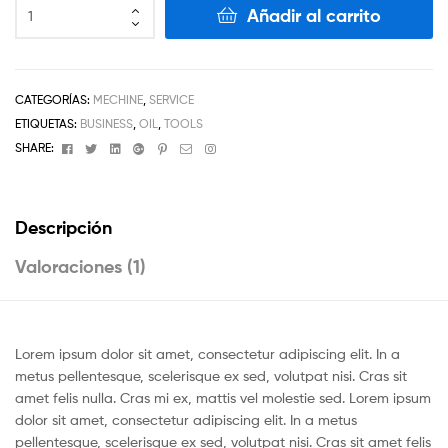
PREMIUM
Añadir al carrito
BLUE
OIL
CANS
cantidad
CATEGORÍAS:
MECHINE
,
SERVICE
ETIQUETAS:
BUSINESS
,
OIL
,
TOOLS
Facebook
Twitter
Linkedin
Google+
Pinterest
Email
Instagram
SHARE:
Descripción
Valoraciones (1)
Lorem ipsum dolor sit amet, consectetur adipiscing elit. In a
metus pellentesque, scelerisque ex sed, volutpat nisi. Cras sit
amet felis nulla. Cras mi ex, mattis vel molestie sed. Lorem ipsum
dolor sit amet, consectetur adipiscing elit. In a metus
pellentesque, scelerisque ex sed, volutpat nisi. Cras sit amet felis