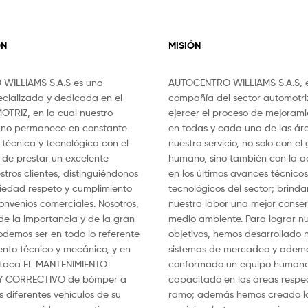
ÓN
MISIÓN
WILLIAMS S.A.S es una
AUTOCENTRO WILLIAMS S.A.S, 
cializada y dedicada en el
compañía del sector automotr
OTRIZ, en la cual nuestro
ejercer el proceso de mejorami
ano permanece en constante
en todas y cada una de las ár
técnica y tecnológica con el
nuestro servicio, no solo con el
o de prestar un excelente
humano, sino también con la a
stros clientes, distinguiéndonos
en los últimos avances técnicos
eriedad respeto y cumplimiento
tecnológicos del sector; brind
onvenios comerciales. Nosotros,
nuestra labor una mejor conser
e la importancia y de la gran
medio ambiente. Para lograr nu
demos ser en todo lo referente
objetivos, hemos desarrollado
ento técnico y mecánico, y en
sistemas de mercadeo y adem
staca EL MANTENIMIENTO
conformado un equipo humano
Y CORRECTIVO de bómper a
capacitado en las áreas respec
 diferentes vehículos de su
ramo; además hemos creado la