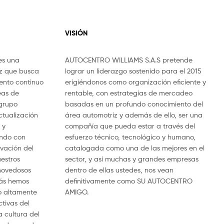
VISIÓN
es una
AUTOCENTRO WILLIAMS S.A.S pretende
iz que busca
lograr un liderazgo sostenido para el 2015
ento continuo
erigiéndonos como organización eficiente y
eas de
rentable, con estrategias de mercadeo
 grupo
basadas en un profundo conocimiento del
ctualización
área automotriz y además de ello, ser una
 y
compañía que pueda estar a través del
ando con
esfuerzo técnico, tecnológico y humano,
vación del
catalogada como una de las mejores en el
estros
sector, y así muchas y grandes empresas
 novedosos
dentro de ellas ustedes, nos vean
ás hemos
definitivamente como SU AUTOCENTRO
 altamente
AMIGO.
tivas del
 cultura del