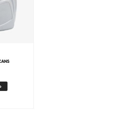
 CANS
o