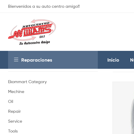
Bienvenidos a su auto centro amigo!!
Reparaciones
Inicio
N
Product categories
Mostrando l
Ekommart Category
Mechine
Oil
Repair
Service
Tools