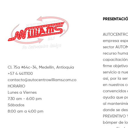
PRESENTACI
AUTOCENTRO 
empresa espe
sector AUTOM
recurso hum
capacitación 
firme objetiv
Cl. 75a #64c-34, Medellín, Antioquia
servicio a nue
+57 4 4411100
así, por la s
contacto@autocentrowilliams.com.co
en nuestros c
HORARIO
convencidos d
Lunes a Viernes
ayuda que po
7:30 am - 6:00 pm
al mantenimi
Sábados
donde se de
8:00 am a 4:00 pm
PREVENTIVO 
bómper de los