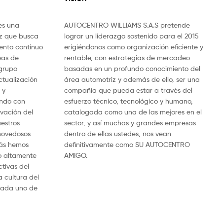
es una
AUTOCENTRO WILLIAMS S.A.S pretende
iz que busca
lograr un liderazgo sostenido para el 2015
ento continuo
erigiéndonos como organización eficiente y
eas de
rentable, con estrategias de mercadeo
 grupo
basadas en un profundo conocimiento del
ctualización
área automotriz y además de ello, ser una
 y
compañía que pueda estar a través del
ando con
esfuerzo técnico, tecnológico y humano,
vación del
catalogada como una de las mejores en el
estros
sector, y así muchas y grandes empresas
 novedosos
dentro de ellas ustedes, nos vean
ás hemos
definitivamente como SU AUTOCENTRO
 altamente
AMIGO.
tivas del
 cultura del
 cada uno de