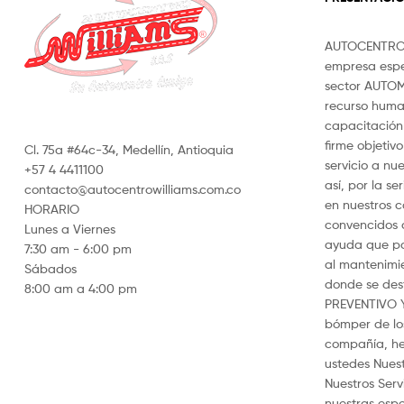
AUTOCENTRO 
empresa espe
sector AUTOM
recurso hum
capacitación 
firme objetiv
Cl. 75a #64c-34, Medellín, Antioquia
servicio a nue
+57 4 4411100
así, por la s
contacto@autocentrowilliams.com.co
en nuestros c
HORARIO
convencidos d
Lunes a Viernes
ayuda que po
7:30 am - 6:00 pm
al mantenimi
Sábados
donde se de
8:00 am a 4:00 pm
PREVENTIVO 
bómper de los
compañía, he
ustedes Nuest
Nuestros Ser
nuestras espe