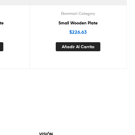
Ekommart Category
te
Small Wooden Plate
$
226.63
Añadir Al Carrito
VISIÓN