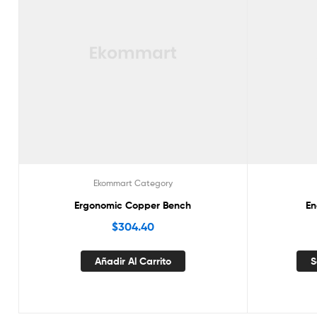
Ekommart Category
Ergonomic Copper Bench
En
$
304.40
Añadir Al Carrito
S