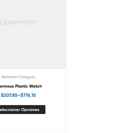
Ekommart Category
ormous Plastic Watch
$
207.85
–
$
776.15
eleccionar Opciones