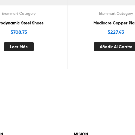
Ekommart Category
Ekommart Category
rodynamic Steel Shoes
Mediocre Copper Pla
$
708.75
$
227.43
Leer Más
Añadir Al Carrito
ÓN
MISIÓN