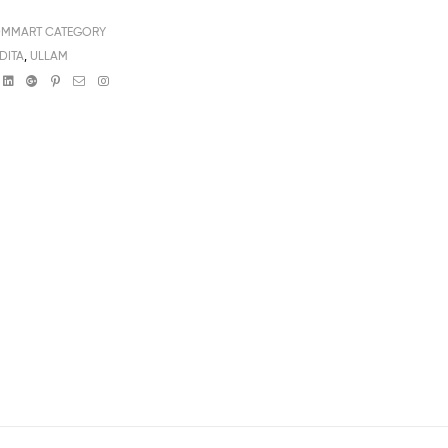
OMMART CATEGORY
DITA
,
ULLAM
book
witter
Linkedin
Google+
Pinterest
Email
Instagram