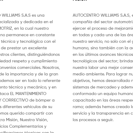
WILLIAMS S.A.S es una
AUTOCENTRO WILLIAMS S.A.S, 
cializada y dedicada en el
compañía del sector automotr
OTRIZ, en la cual nuestro
ejercer el proceso de mejorami
ano permanece en constante
en todas y cada una de las ár
técnica y tecnológica con el
nuestro servicio, no solo con el
o de prestar un excelente
humano, sino también con la a
stros clientes, distinguiéndonos
en los últimos avances técnicos
eriedad respeto y cumplimiento
tecnológicos del sector; brind
onvenios comerciales. Nosotros,
nuestra labor una mejor conser
e la importancia y de la gran
medio ambiente. Para lograr nu
demos ser en todo lo referente
objetivos, hemos desarrollado
ento técnico y mecánico, y en
sistemas de mercadeo y adem
staca EL MANTENIMIENTO
conformado un equipo humano
Y CORRECTIVO de bómper a
capacitado en las áreas respec
 diferentes vehículos de su
ramo; además hemos creado la
mos querido compartir con
servicio y la transparencia en
ra Misión, Nuestra Visión,
los procesos a seguir.
vicios Complementarios y
cificaciones técnicas con la