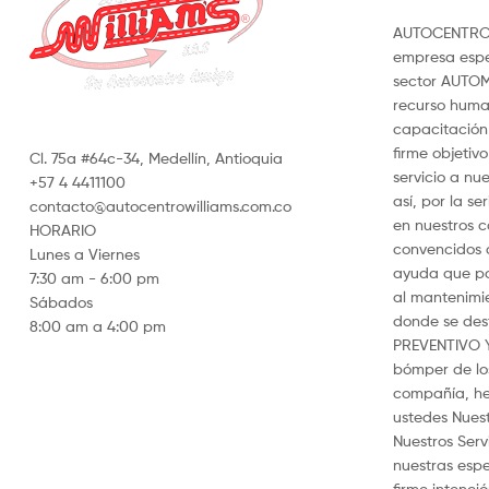
AUTOCENTRO 
empresa espe
sector AUTOM
recurso hum
capacitación 
firme objetiv
Cl. 75a #64c-34, Medellín, Antioquia
servicio a nue
+57 4 4411100
así, por la s
contacto@autocentrowilliams.com.co
en nuestros c
HORARIO
convencidos d
Lunes a Viernes
ayuda que po
7:30 am - 6:00 pm
al mantenimi
Sábados
donde se de
8:00 am a 4:00 pm
PREVENTIVO 
bómper de los
compañía, he
ustedes Nuest
Nuestros Ser
nuestras espe
firme intenci