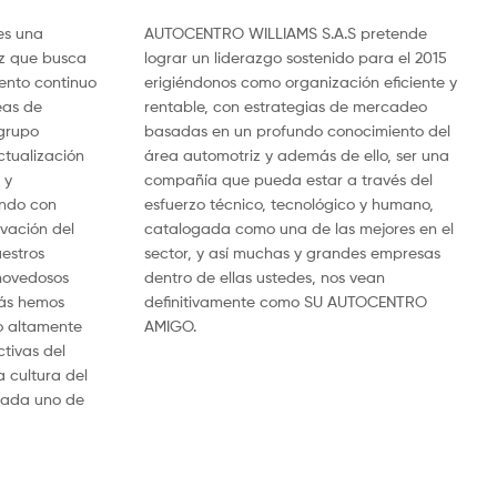
es una
AUTOCENTRO WILLIAMS S.A.S pretende
iz que busca
lograr un liderazgo sostenido para el 2015
ento continuo
erigiéndonos como organización eficiente y
eas de
rentable, con estrategias de mercadeo
 grupo
basadas en un profundo conocimiento del
ctualización
área automotriz y además de ello, ser una
 y
compañía que pueda estar a través del
ando con
esfuerzo técnico, tecnológico y humano,
vación del
catalogada como una de las mejores en el
estros
sector, y así muchas y grandes empresas
 novedosos
dentro de ellas ustedes, nos vean
ás hemos
definitivamente como SU AUTOCENTRO
 altamente
AMIGO.
tivas del
 cultura del
 cada uno de