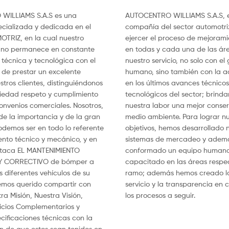
WILLIAMS S.A.S es una
AUTOCENTRO WILLIAMS S.A.S, 
cializada y dedicada en el
compañía del sector automotr
OTRIZ, en la cual nuestro
ejercer el proceso de mejorami
ano permanece en constante
en todas y cada una de las ár
técnica y tecnológica con el
nuestro servicio, no solo con el
o de prestar un excelente
humano, sino también con la a
stros clientes, distinguiéndonos
en los últimos avances técnicos
eriedad respeto y cumplimiento
tecnológicos del sector; brind
onvenios comerciales. Nosotros,
nuestra labor una mejor conser
e la importancia y de la gran
medio ambiente. Para lograr nu
demos ser en todo lo referente
objetivos, hemos desarrollado
ento técnico y mecánico, y en
sistemas de mercadeo y adem
staca EL MANTENIMIENTO
conformado un equipo humano
Y CORRECTIVO de bómper a
capacitado en las áreas respec
 diferentes vehículos de su
ramo; además hemos creado la
mos querido compartir con
servicio y la transparencia en
ra Misión, Nuestra Visión,
los procesos a seguir.
vicios Complementarios y
cificaciones técnicas con la
ón de que estos sean tenidos en